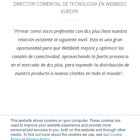
DIRECTOR COMERCIAL DE TECNOLOGÍA EN WEBBEDS
EUROPE
"Firmar como socio preferente con dcs plus lleva nuestra
relación existente al siguiente nivel. Esta es una gran
oportunidad para que WebBeds mejore y optimice los
canales de conectividad, aprovechando la fuerte presencia
en el mercado de dcs plus, para expandir la distribución de
nuestro producto a nuevos clientes en todo el mundo".
¿Estas interesado en conectarte con
This website stores cookies on your computer. These cookies are
used to improve your website experience and provide more
WebBeds?
personalized services to you, both on this website and through other
media. To find out more about the cookies we use, see our
Cookie
Policy
or
Privacy Policy
.