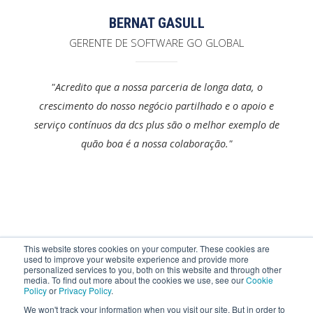
BERNAT GASULL
GERENTE DE SOFTWARE GO GLOBAL
"Acredito que a nossa parceria de longa data, o
crescimento do nosso negócio partilhado e o apoio e
serviço contínuos da dcs plus são o melhor exemplo de
quão boa é a nossa colaboração."
Interessado em se conectar com a Go Global
This website stores cookies on your computer. These cookies are
used to improve your website experience and provide more
Travel na IRIX?
personalized services to you, both on this website and through other
media. To find out more about the cookies we use, see our
Cookie
Policy
or
Privacy Policy
.
We won't track your information when you visit our site. But in order to