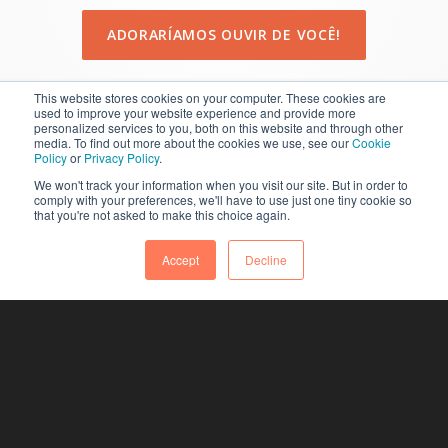
ADORARÍAMOS OUVIR DE VOCÊ!
This website stores cookies on your computer. These cookies are
used to improve your website experience and provide more
personalized services to you, both on this website and through other
media. To find out more about the cookies we use, see our
Cookie
Policy
or
Privacy Policy
.
We won't track your information when you visit our site. But in order to
comply with your preferences, we'll have to use just one tiny cookie so
that you're not asked to make this choice again.
Accept
Decline
dcs plus is a registered trademark in the European Union.
Copyright 2025 dcs plus. All rights reserved.