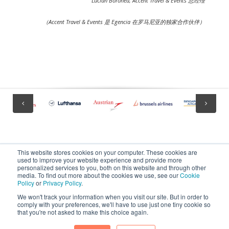
Lucian Boronea, Accent Travel & Events 总经理
（
Accent Travel
&
Events 是 Egencia 在罗马尼亚的独家合作伙伴
）
This website stores cookies on your computer. These cookies are
used to improve your website experience and provide more
personalized services to you, both on this website and through other
media. To find out more about the cookies we use, see our
Cookie
Policy
or
Privacy Policy
.
dcs plus is a registered trademark in the European Union.
We won't track your information when you visit our site. But in order to
comply with your preferences, we'll have to use just one tiny cookie so
that you're not asked to make this choice again.
Copyright 2025 dcs plus. All rights reserved.