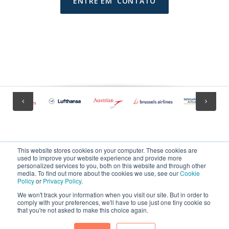
ENTRE EM CONTATO
This website stores cookies on your computer. These cookies are
used to improve your website experience and provide more
personalized services to you, both on this website and through other
media. To find out more about the cookies we use, see our
Cookie
Policy
or
Privacy Policy
.
dcs plus is a registered trademark in the European Union.
We won't track your information when you visit our site. But in order to
comply with your preferences, we'll have to use just one tiny cookie so
that you're not asked to make this choice again.
Copyright 2025 dcs plus. All rights reserved.