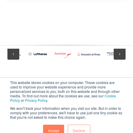
This website stores cookies on your computer. These cookies are
used to improve your website experience and provide more
personalized services to you, both on this website and through other
media. To find out more about the cookies we use, see our
Cookie
Policy
or
Privacy Policy
.
dcs plus is a registered trademark in the European Union.
We won't track your information when you visit our site. But in order to
comply with your preferences, we'll have to use just one tiny cookie so
that you're not asked to make this choice again.
Copyright 2025 dcs plus. All rights reserved.
Accept
Decline